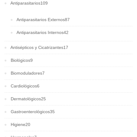
Antiparasitarios
109
Antiparasitarios Externos
87
Antiparasitarios Internos
42
Antisépticos y Cicatrizantes
17
Biológicos
9
Biomoduladores
7
Cardiológicos
6
Dermatológicos
25
Gastroenterológicos
35
Higiene
20