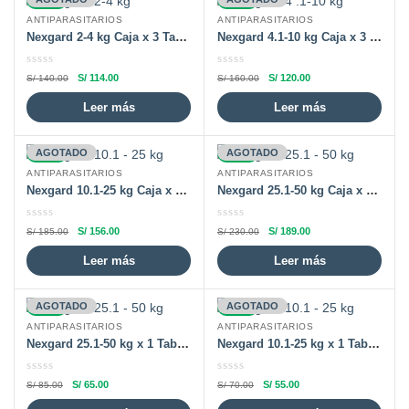
-19%
-25%
ANTIPARASITARIOS
ANTIPARASITARIOS
Nexgard 2-4 kg Caja x 3 Tabletas
Nexgard 4.1-10 kg Caja x 3 Tabletas
S/
114.00
S/
120.00
S/
140.00
S/
160.00
Leer más
Leer más
-16%
AGOTADO
-18%
AGOTADO
ANTIPARASITARIOS
ANTIPARASITARIOS
Nexgard 10.1-25 kg Caja x 3 Tabletas
Nexgard 25.1-50 kg Caja x 3 Tabletas
S/
156.00
S/
189.00
S/
185.00
S/
230.00
Leer más
Leer más
-24%
AGOTADO
-21%
AGOTADO
ANTIPARASITARIOS
ANTIPARASITARIOS
Nexgard 25.1-50 kg x 1 Tableta
Nexgard 10.1-25 kg x 1 Tableta
S/
65.00
S/
55.00
S/
85.00
S/
70.00