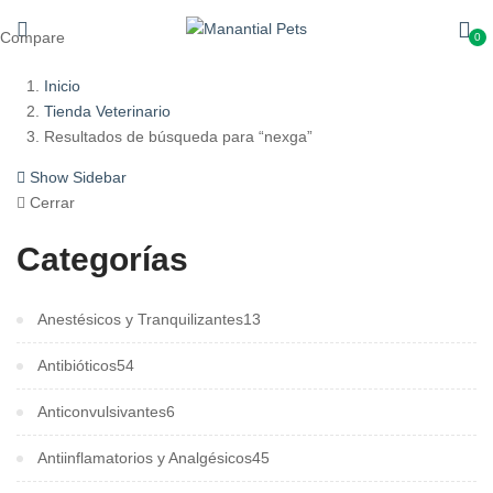
Compare
0
Inicio
Tienda Veterinario
Resultados de búsqueda para “nexga”
Show Sidebar
Cerrar
Categorías
Anestésicos y Tranquilizantes
13
Antibióticos
54
Anticonvulsivantes
6
Antiinflamatorios y Analgésicos
45