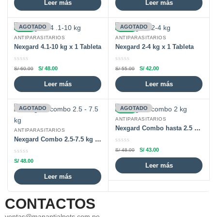
Leer más
Leer más
-20%
AGOTADO
-24%
AGOTADO
ANTIPARASITARIOS
ANTIPARASITARIOS
Nexgard 4.1-10 kg x 1 Tableta
Nexgard 2-4 kg x 1 Tableta
S/
48.00
S/
42.00
S/
60.00
S/
55.00
Leer más
Leer más
AGOTADO
-10%
AGOTADO
ANTIPARASITARIOS
Nexgard Combo hasta 2.5 kg Caja x 1 Pipeta
ANTIPARASITARIOS
Nexgard Combo 2.5-7.5 kg Caja x 1 Pipeta
S/
43.00
S/
48.00
S/
48.00
Leer más
Leer más
CONTACTOS
ventas@manantialpets.com.pe