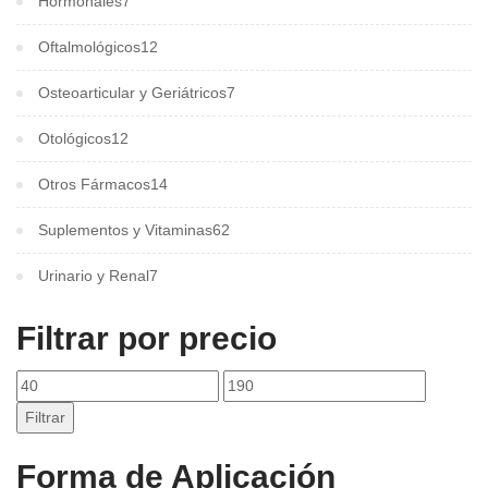
Hormonales
7
Oftalmológicos
12
Osteoarticular y Geriátricos
7
Otológicos
12
Otros Fármacos
14
Suplementos y Vitaminas
62
Urinario y Renal
7
Filtrar por precio
Filtrar
Forma de Aplicación