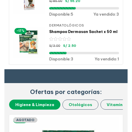
S/
55.20
S/
85.00
Disponible:
5
Ya vendido:
3
DERMATOLÓGICOS
-17%
Shampoo Dermasan Sachet x 50 ml
S/
2.50
S/
3.00
Disponible:
3
Ya vendido:
1
Ofertas por categorías:
Higiene & Limpieza
Otológicos
Vitaminas &
-17%
AGOTADO