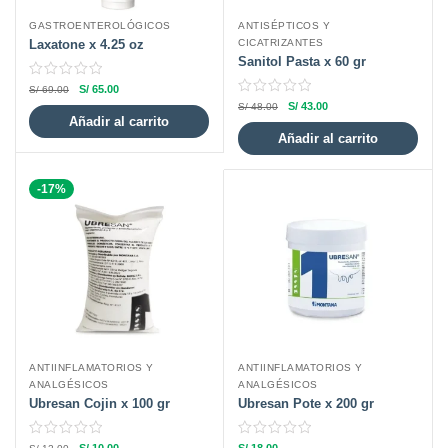
GASTROENTEROLÓGICOS
ANTISÉPTICOS Y
Laxatone x 4.25 oz
CICATRIZANTES
Sanitol Pasta x 60 gr
S/
65.00
S/
69.00
S/
43.00
S/
48.00
Añadir al carrito
Añadir al carrito
-17%
ANTIINFLAMATORIOS Y
ANTIINFLAMATORIOS Y
ANALGÉSICOS
ANALGÉSICOS
Ubresan Cojin x 100 gr
Ubresan Pote x 200 gr