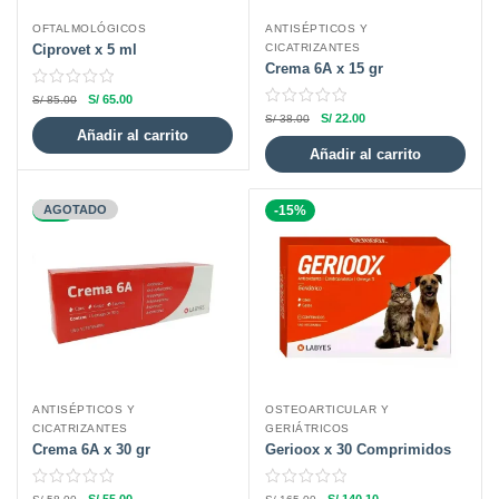
OFTALMOLÓGICOS
ANTISÉPTICOS Y
Ciprovet x 5 ml
CICATRIZANTES
Crema 6A x 15 gr
S/
65.00
S/
85.00
S/
22.00
S/
38.00
Añadir al carrito
Añadir al carrito
-5%
AGOTADO
-15%
ANTISÉPTICOS Y
OSTEOARTICULAR Y
CICATRIZANTES
GERIÁTRICOS
Crema 6A x 30 gr
Gerioox x 30 Comprimidos