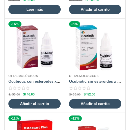
S/
55.00
S/
140.10
S/
58.00
S/
165.00
Leer más
Añadir al carrito
-16%
-5%
OFTALMOLÓGICOS
OFTALMOLÓGICOS
Ocubiotic con esteroides x 5 ml
Ocubiotic sin esteroides x 5 ml
S/
46.00
S/
52.00
S/
55.00
S/
55.00
Añadir al carrito
Añadir al carrito
-11%
-11%