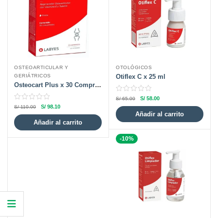
OSTEOARTICULAR Y
OTOLÓGICOS
GERIÁTRICOS
Otiflex C x 25 ml
Osteocart Plus x 30 Comprimidos
S/
58.00
S/
65.00
S/
98.10
S/
110.00
Añadir al carrito
Añadir al carrito
-10%