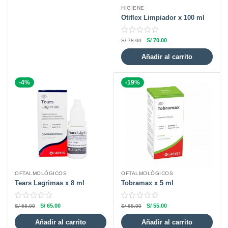
HIGIENE
Otiflex Limpiador x 100 ml
S/
70.00
S/
78.00
Añadir al carrito
-4%
-19%
OFTALMOLÓGICOS
OFTALMOLÓGICOS
Tears Lagrimas x 8 ml
Tobramax x 5 ml
S/
65.00
S/
55.00
S/
68.00
S/
68.00
Añadir al carrito
Añadir al carrito