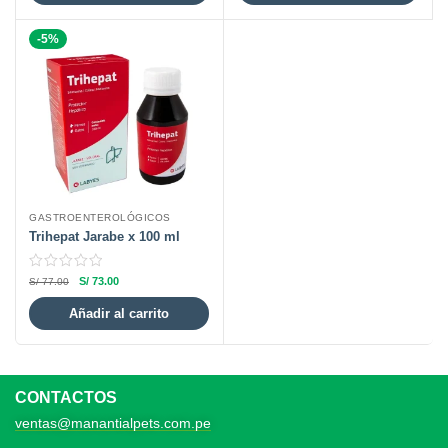
-5%
GASTROENTEROLÓGICOS
Trihepat Jarabe x 100 ml
S/
73.00
S/
77.00
Añadir al carrito
CONTACTOS
ventas@manantialpets.com.pe