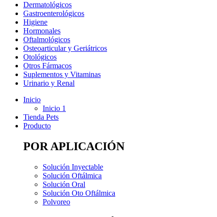
Dermatológicos
Gastroenterológicos
Higiene
Hormonales
Oftalmológicos
Osteoarticular y Geriátricos
Otológicos
Otros Fármacos
Suplementos y Vitaminas
Urinario y Renal
Inicio
Inicio 1
Tienda Pets
Producto
POR APLICACIÓN
Solución Inyectable
Solución Oftálmica
Solución Oral
Solución Oto Oftálmica
Polvoreo