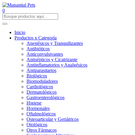
0
Inicio
Productos x Categoría
Anestésicos y Tranquilizantes
Antibióticos
Anticonvulsivantes
Antisépticos y Cicatrizante
Antiinflamatorios y Analgésicos
Antiparasitarios
Biológicos
Biomoduladores
Cardiológicos
Dermatológicos
Gastroenterológicos
Higiene
Hormonales
Oftalmológicos
Osteoarticular y Geriátricos
Otológicos
Otros Fármacos