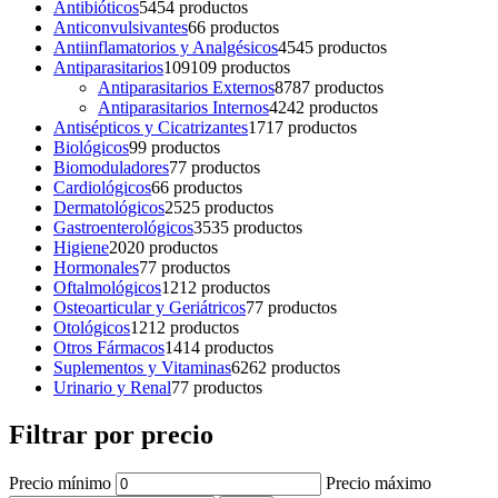
Antibióticos
54
54 productos
Anticonvulsivantes
6
6 productos
Antiinflamatorios y Analgésicos
45
45 productos
Antiparasitarios
109
109 productos
Antiparasitarios Externos
87
87 productos
Antiparasitarios Internos
42
42 productos
Antisépticos y Cicatrizantes
17
17 productos
Biológicos
9
9 productos
Biomoduladores
7
7 productos
Cardiológicos
6
6 productos
Dermatológicos
25
25 productos
Gastroenterológicos
35
35 productos
Higiene
20
20 productos
Hormonales
7
7 productos
Oftalmológicos
12
12 productos
Osteoarticular y Geriátricos
7
7 productos
Otológicos
12
12 productos
Otros Fármacos
14
14 productos
Suplementos y Vitaminas
62
62 productos
Urinario y Renal
7
7 productos
Filtrar por precio
Precio mínimo
Precio máximo