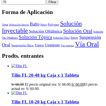
Filtrar
Forma de Aplicación
Solución
Baño
Polvereo
Agua
Aplicación directa
Paños
Inyectable
Solución Oral
Solución Oftálmica
Solución
Solución Tópica
Suspensión
Spray
Oto Oftálmica
Solución Ótica
Vía Oral
Oral
Ungüento
Tópico
Suspensión Ótica
Uso externo
Prodts. entrantes
Tilin FL 20-40 kg Caja x 1 Tableta
S/
66.00
El precio original era: S/ 66.00.
S/
60.00
El precio
actual es: S/ 60.00.
Tilin FL 10-20 kg Caja x 1 Tableta