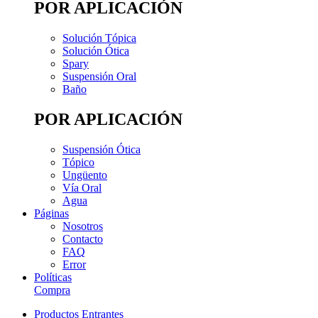
POR APLICACIÓN
Solución Tópica
Solución Ótica
Spary
Suspensión Oral
Baño
POR APLICACIÓN
Suspensión Ótica
Tópico
Ungüento
Vía Oral
Agua
Páginas
Nosotros
Contacto
FAQ
Error
Políticas
Compra
Productos Entrantes