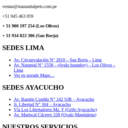
ventas@manantialpets.com.pe
+51 945 463 059
+ 51 900 197 254 (Los Olivos)
+ 51 934 823 306 (San Borja)
SEDES LIMA
Av. Circunvalación N° 2810 – San Borja – Lima
Av. Naranjal N° 1558 – (óvalo huandoy) – Los Olivos –
Lima
Ver en google Maps…
SEDES AYACUCHO
Av. Ramón Castilla N° 242 SJB – Ayacucho
Jr. Libertad N° 304 – Ayacucho
Vía Los Libertadores Mz. F (Grifo Ayacucho)
Av. Mariscal Cáceres 328 (Ovalo Magdalena)
NUESTROS SERVICIOS