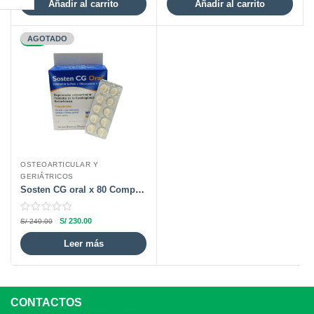
Añadir al carrito
Añadir al carrito
-4%
AGOTADO
OSTEOARTICULAR Y
GERIÁTRICOS
Sosten CG oral x 80 Comprimidos
S/
230.00
S/
240.00
Leer más
CONTACTOS