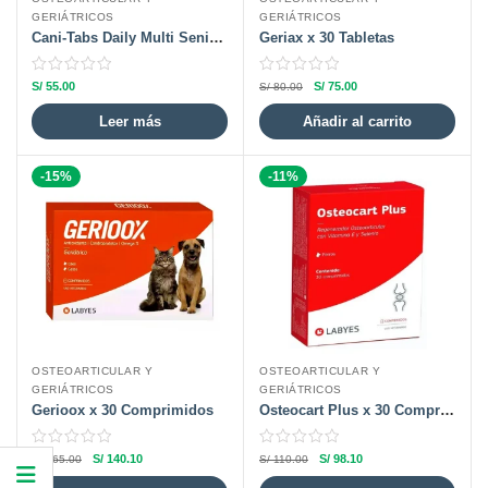
GERIÁTRICOS
GERIÁTRICOS
Cani-Tabs Daily Multi Senior x 60 Tabletas
Geriax x 30 Tabletas
S/
55.00
S/
75.00
S/
80.00
Leer más
Añadir al carrito
-15%
-11%
OSTEOARTICULAR Y
OSTEOARTICULAR Y
GERIÁTRICOS
GERIÁTRICOS
Gerioox x 30 Comprimidos
Osteocart Plus x 30 Comprimidos
S/
140.10
S/
98.10
S/
165.00
S/
110.00