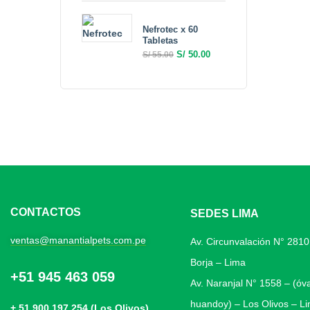
Nefrotec x 60
Tabletas
S/
50.00
S/
55.00
CONTACTOS
SEDES LIMA
ventas@manantialpets.com.pe
Av. Circunvalación N° 281
Borja – Lima
+51 945 463 059
Av. Naranjal N° 1558 – (óv
huandoy) – Los Olivos – L
+ 51 900 197 254 (Los Olivos)