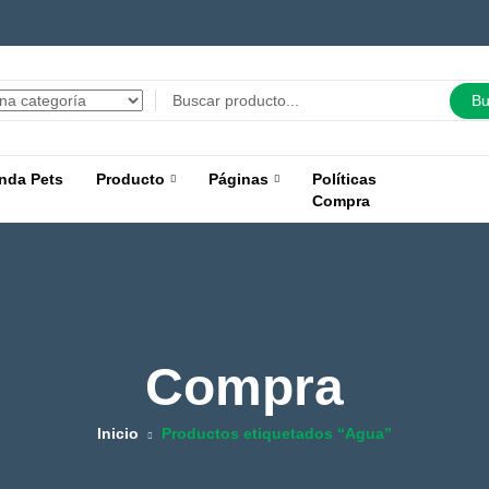
Bu
nda Pets
Producto
Páginas
Políticas
Compra
Compra
Inicio
Productos etiquetados “Agua”