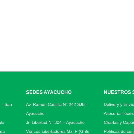
SEDES AYACUCHO
NUESTROS 
0 – San
Av. Ramón Castilla N° 242 SJB –
Delivery y Envío
Ayacucho
Asesoría Técni
alo
Jr. Libertad N° 304 – Ayacucho
Charlas y Capac
ima
Vía Los Libertadores Mz. F (Grifo
Políticas de co