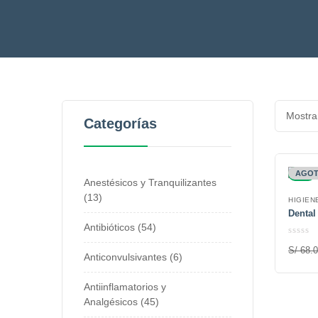
Mostra
Categorías
-4%
AGO
Anestésicos y Tranquilizantes
13
HIGIEN
Dental
Antibióticos
54
S/
68.0
Anticonvulsivantes
6
Antiinflamatorios y
Analgésicos
45