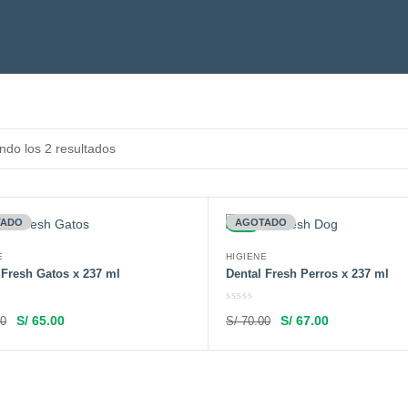
ndo los 2 resultados
TADO
-4%
AGOTADO
E
HIGIENE
 Fresh Gatos x 237 ml
Dental Fresh Perros x 237 ml
S/
65.00
S/
67.00
0
S/
70.00
Leer más
Leer más