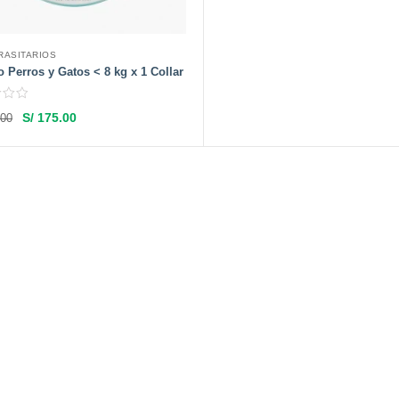
RASITARIOS
o Perros y Gatos < 8 kg x 1 Collar
S/
175.00
00
Leer más