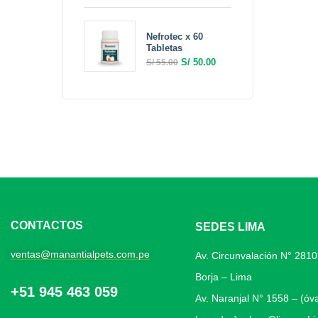
Nefrotec x 60
Tabletas
S/
50.00
S/
55.00
CONTACTOS
SEDES LIMA
ventas@manantialpets.com.pe
Av. Circunvalación N° 281
Borja – Lima
+51 945 463 059
Av. Naranjal N° 1558 – (óv