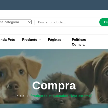
Bu
enda Pets
Producto
Páginas
Políticas
Compra
Compra
Inicio
Productos etiquetados “Uso externo”