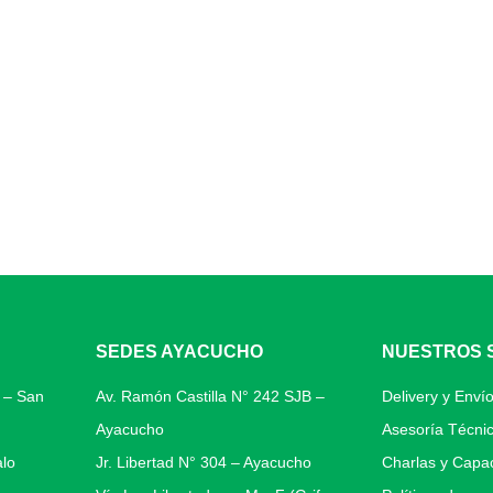
SEDES AYACUCHO
NUESTROS 
0 – San
Av. Ramón Castilla N° 242 SJB –
Delivery y Envío
Ayacucho
Asesoría Técni
alo
Jr. Libertad N° 304 – Ayacucho
Charlas y Capac