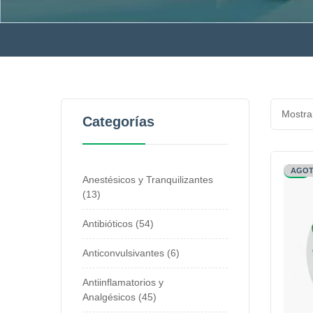
Mostra
Categorías
-3%
AGO
Anestésicos y Tranquilizantes
13
Antibióticos
54
Anticonvulsivantes
6
Antiinflamatorios y
Analgésicos
45