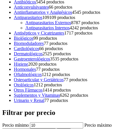
Antibióticos
54
54 productos
Anticonvulsivantes
6
6 productos
Antiinflamatorios y Analgésicos
45
45 productos
Antiparasitarios
109
109 productos
Antiparasitarios Externos
87
87 productos
Antiparasitarios Internos
42
42 productos
Antisépticos y Cicatrizantes
17
17 productos
Biológicos
9
9 productos
Biomoduladores
7
7 productos
Cardiológicos
6
6 productos
Dermatológicos
25
25 productos
Gastroenterológicos
35
35 productos
Higiene
20
20 productos
Hormonales
7
7 productos
Oftalmológicos
12
12 productos
Osteoarticular y Geriátricos
7
7 productos
Otológicos
12
12 productos
Otros Fármacos
14
14 productos
Suplementos y Vitaminas
62
62 productos
Urinario y Renal
7
7 productos
Filtrar por precio
Precio mínimo
Precio máximo