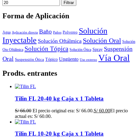
Filtrar
Forma de Aplicación
Solución
Baño
Polvereo
Agua
Aplicación directa
Paños
Inyectable
Solución Oral
Solución Oftálmica
Solución
Solución Tópica
Suspensión
Spray
Oto Oftálmica
Solución Ótica
Vía Oral
Oral
Ungüento
Tópico
Suspensión Ótica
Uso externo
Prodts. entrantes
Tilin FL 20-40 kg Caja x 1 Tableta
S/
66.00
El precio original era: S/ 66.00.
S/
60.00
El precio
actual es: S/ 60.00.
Tilin FL 10-20 kg Caja x 1 Tableta