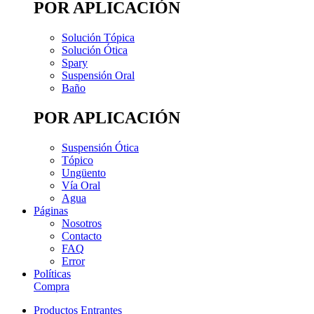
POR APLICACIÓN
Solución Tópica
Solución Ótica
Spary
Suspensión Oral
Baño
POR APLICACIÓN
Suspensión Ótica
Tópico
Ungüento
Vía Oral
Agua
Páginas
Nosotros
Contacto
FAQ
Error
Políticas
Compra
Productos Entrantes