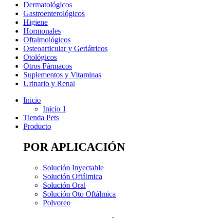
Dermatológicos
Gastroenterológicos
Higiene
Hormonales
Oftalmológicos
Osteoarticular y Geriátricos
Otológicos
Otros Fármacos
Suplementos y Vitaminas
Urinario y Renal
Inicio
Inicio 1
Tienda Pets
Producto
POR APLICACIÓN
Solución Inyectable
Solución Oftálmica
Solución Oral
Solución Oto Oftálmica
Polvoreo