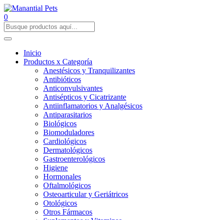
0
Inicio
Productos x Categoría
Anestésicos y Tranquilizantes
Antibióticos
Anticonvulsivantes
Antisépticos y Cicatrizante
Antiinflamatorios y Analgésicos
Antiparasitarios
Biológicos
Biomoduladores
Cardiológicos
Dermatológicos
Gastroenterológicos
Higiene
Hormonales
Oftalmológicos
Osteoarticular y Geriátricos
Otológicos
Otros Fármacos