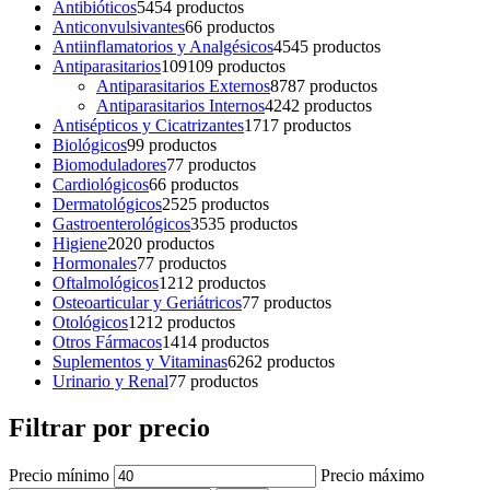
Antibióticos
54
54 productos
Anticonvulsivantes
6
6 productos
Antiinflamatorios y Analgésicos
45
45 productos
Antiparasitarios
109
109 productos
Antiparasitarios Externos
87
87 productos
Antiparasitarios Internos
42
42 productos
Antisépticos y Cicatrizantes
17
17 productos
Biológicos
9
9 productos
Biomoduladores
7
7 productos
Cardiológicos
6
6 productos
Dermatológicos
25
25 productos
Gastroenterológicos
35
35 productos
Higiene
20
20 productos
Hormonales
7
7 productos
Oftalmológicos
12
12 productos
Osteoarticular y Geriátricos
7
7 productos
Otológicos
12
12 productos
Otros Fármacos
14
14 productos
Suplementos y Vitaminas
62
62 productos
Urinario y Renal
7
7 productos
Filtrar por precio
Precio mínimo
Precio máximo