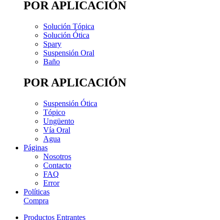
POR APLICACIÓN
Solución Tópica
Solución Ótica
Spary
Suspensión Oral
Baño
POR APLICACIÓN
Suspensión Ótica
Tópico
Ungüento
Vía Oral
Agua
Páginas
Nosotros
Contacto
FAQ
Error
Políticas
Compra
Productos Entrantes