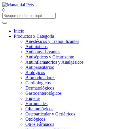
0
Inicio
Productos x Categoría
Anestésicos y Tranquilizantes
Antibióticos
Anticonvulsivantes
Antisépticos y Cicatrizante
Antiinflamatorios y Analgésicos
Antiparasitarios
Biológicos
Biomoduladores
Cardiológicos
Dermatológicos
Gastroenterológicos
Higiene
Hormonales
Oftalmológicos
Osteoarticular y Geriátricos
Otológicos
Otros Fármacos