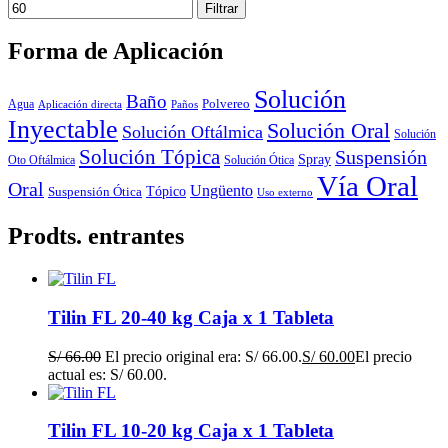
Filtrar
Forma de Aplicación
Solución
Baño
Polvereo
Agua
Aplicación directa
Paños
Inyectable
Solución Oral
Solución Oftálmica
Solución
Solución Tópica
Suspensión
Spray
Oto Oftálmica
Solución Ótica
Vía Oral
Oral
Ungüento
Tópico
Suspensión Ótica
Uso externo
Prodts. entrantes
Tilin FL 20-40 kg Caja x 1 Tableta
S/
66.00
El precio original era: S/ 66.00.
S/
60.00
El precio
actual es: S/ 60.00.
Tilin FL 10-20 kg Caja x 1 Tableta