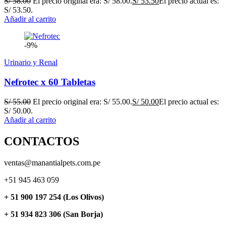
S/
58.00
El precio original era: S/ 58.00.
S/
53.50
El precio actual es:
S/ 53.50.
Añadir al carrito
-9%
Urinario y Renal
Nefrotec x 60 Tabletas
S/
55.00
El precio original era: S/ 55.00.
S/
50.00
El precio actual es:
S/ 50.00.
Añadir al carrito
CONTACTOS
ventas@manantialpets.com.pe
+51 945 463 059
+ 51 900 197 254 (Los Olivos)
+ 51 934 823 306 (San Borja)