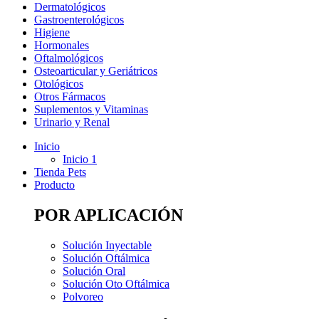
Dermatológicos
Gastroenterológicos
Higiene
Hormonales
Oftalmológicos
Osteoarticular y Geriátricos
Otológicos
Otros Fármacos
Suplementos y Vitaminas
Urinario y Renal
Inicio
Inicio 1
Tienda Pets
Producto
POR APLICACIÓN
Solución Inyectable
Solución Oftálmica
Solución Oral
Solución Oto Oftálmica
Polvoreo