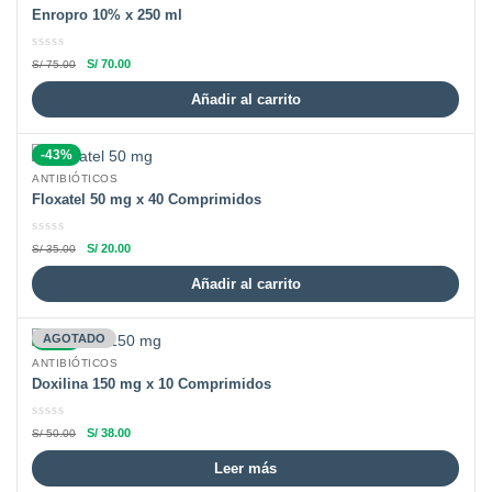
Enropro 10% x 250 ml
S/
70.00
S/
75.00
Añadir al carrito
-43%
ANTIBIÓTICOS
Floxatel 50 mg x 40 Comprimidos
S/
20.00
S/
35.00
Añadir al carrito
-24%
AGOTADO
ANTIBIÓTICOS
Doxilina 150 mg x 10 Comprimidos
S/
38.00
S/
50.00
Leer más