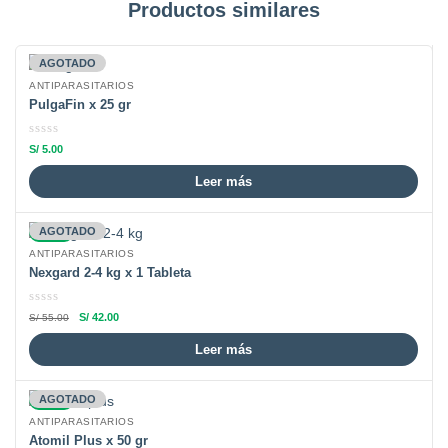
Productos similares
AGOTADO
ANTIPARASITARIOS
PulgaFin x 25 gr
S/
5.00
Leer más
-24%
AGOTADO
ANTIPARASITARIOS
Nexgard 2-4 kg x 1 Tableta
S/
42.00
S/
55.00
Leer más
-20%
AGOTADO
ANTIPARASITARIOS
Atomil Plus x 50 gr