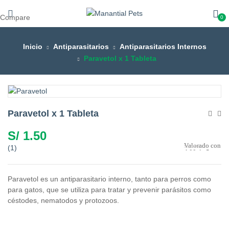
Compare
0
Inicio
Antiparasitarios
Antiparasitarios Internos
Paravetol x 1 Tableta
Paravetol x 1 Tableta
S/
1.50
Valorado con
(
1
)
4.00
de 5 en
base a
1
valoración
de un cliente
Paravetol es un antiparasitario interno, tanto para perros como
para gatos, que se utiliza para tratar y prevenir parásitos como
céstodes, nematodos y protozoos.