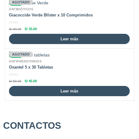
-13%
AGOTADO
ANTIBIÓTICOS
Giacoccide Verde Blíster x 10 Comprimidos
S/
35.00
S/
40.00
Leer más
-10%
AGOTADO
ANTIPARASITARIOS
Oxantel 5 x 30 Tabletas
S/
45.00
S/
50.00
Leer más
CONTACTOS