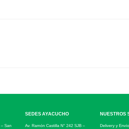
Añadir al carrito
Leer más
SEDES AYACUCHO
NUESTROS 
0 – San
Av. Ramón Castilla N° 242 SJB –
Delivery y Envío