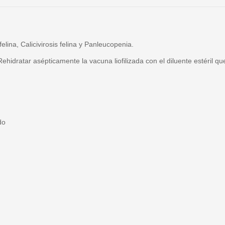
elina, Calicivirosis felina y Panleucopenia.
idratar asépticamente la vacuna liofilizada con el diluente estéril qu
do