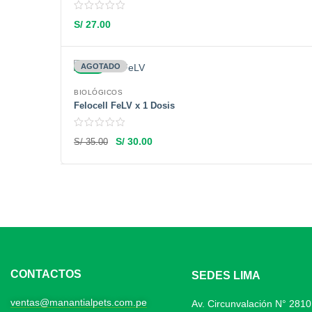
S/
27.00
-14%
AGOTADO
BIOLÓGICOS
Felocell FeLV x 1 Dosis
S/
30.00
S/
35.00
CONTACTOS
SEDES LIMA
ventas@manantialpets.com.pe
Av. Circunvalación N° 281