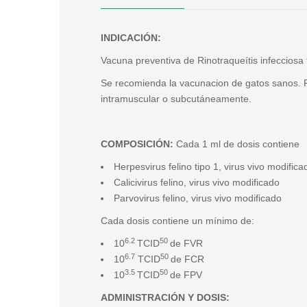
INDICACIÓN:
Vacuna preventiva de Rinotraqueítis infecciosa f
Se recomienda la vacunacion de gatos sanos. Reh
intramuscular o subcutáneamente.
COMPOSICIÓN:
Cada 1 ml de dosis contiene
Herpesvirus felino tipo 1, virus vivo modifica
Calicivirus felino, virus vivo modificado
Parvovirus felino, virus vivo modificado
Cada dosis contiene un mínimo de:
6.2
50
10
TCID
de FVR
6.7
50
10
TCID
de FCR
3.5
50
10
TCID
de FPV
ADMINISTRACIÓN Y DOSIS: