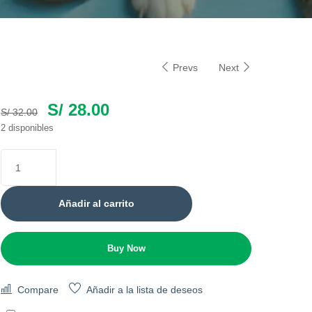
Prevs
Next
S/
28.00
S/
32.00
2 disponibles
Añadir al carrito
Buy Now
Compare
Añadir a la lista de deseos