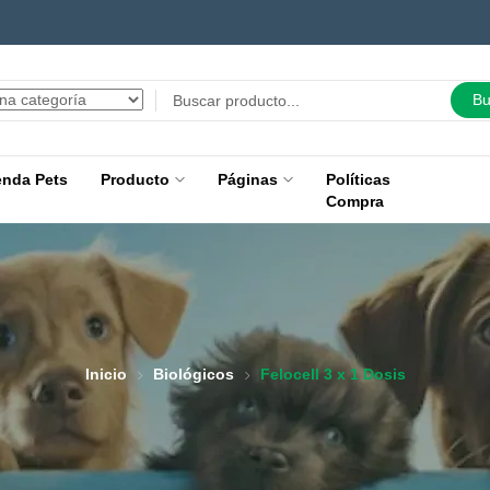
Bu
enda Pets
Producto
Páginas
Políticas
Compra
Inicio
Biológicos
Felocell 3 x 1 Dosis