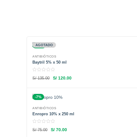
-11%
AGOTADO
ANTIBIÓTICOS
Baytril 5% x 50 ml
S/
120.00
S/
135.00
-7%
ANTIBIÓTICOS
Enropro 10% x 250 ml
S/
70.00
S/
75.00