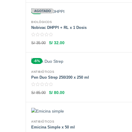
-9%
AGOTADO
BIOLÓGICOS
Nobivac DHPPI + RL x 1 Dosis
S/
32.00
S/
35.00
-6%
ANTIBIÓTICOS
Pen Duo Strep 250/200 x 250 ml
S/
80.00
S/
85.00
ANTIBIÓTICOS
Emicina Simple x 50 ml