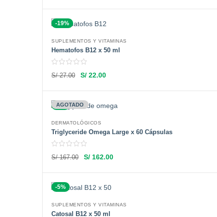
-19%
SUPLEMENTOS Y VITAMINAS
Hematofos B12 x 50 ml
S/
22.00
S/
27.00
-3%
AGOTADO
DERMATOLÓGICOS
Triglyceride Omega Large x 60 Cápsulas
S/
162.00
S/
167.00
-5%
SUPLEMENTOS Y VITAMINAS
Catosal B12 x 50 ml