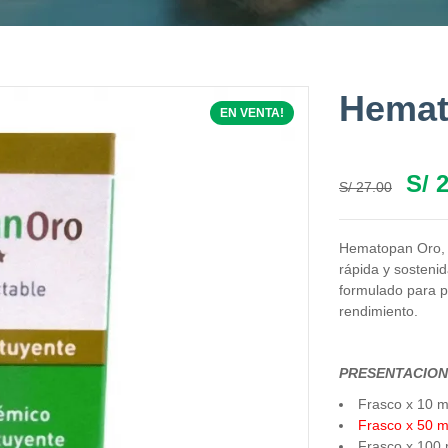
Hemat
EN VENTA!
S/
2
S/
27.00
Hematopan Oro, a
rápida y sosteni
formulado para p
rendimiento.
PRESENTACION
Frasco x 10 m
Frasco x 50 m
Frasco x 100 