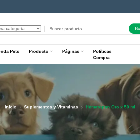
Bu
enda Pets
Producto
Páginas
Políticas
Compra
Inicio
Suplementos y Vitaminas
Hematopan Oro x 50 ml