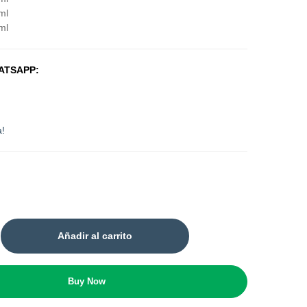
ml
ml
ATSAPP:
a!
Añadir al carrito
Buy Now