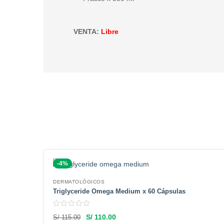
VENTA:
Libre
-4%
DERMATOLÓGICOS
Triglyceride Omega Medium x 60 Cápsulas
S/
110.00
S/
115.00