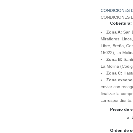
CONDICIONES D
CONDICIONES D
Cobertura:
Zona A:
San Bo
Miraflores, Linc
Libre, Breña, Ce
15022), La Molin
Zona
B:
Santi
La Molina (Códig
Zona
C:
Hasta
Zona excepc
enviar con recog
finalizar la comp
correspondiente.
Precio de 
o
Orden de c