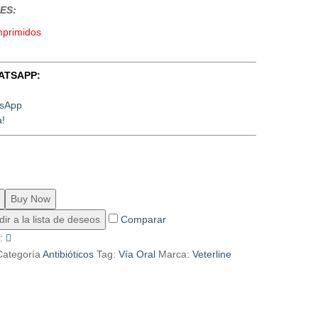
ES:
mprimidos
ATSAPP:
a!
Buy Now
ir a la lista de deseos
Comparar
e:
Categoría
Antibióticos
Tag:
Vía Oral
Marca:
Veterline
)