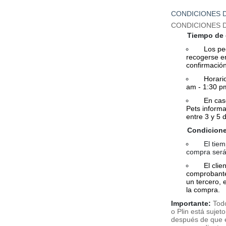
CONDICIONES 
CONDICIONES 
Tiempo de 
Los pedi
recogerse en
confirmación
Horario 
am - 1:30 p
En caso d
Pets informa
entre 3 y 5 
Condicione
El tiemp
compra será
El cli
comprobante
un tercero, e
la compra.
Importante:
Tod
o Plin está suje
después de que e