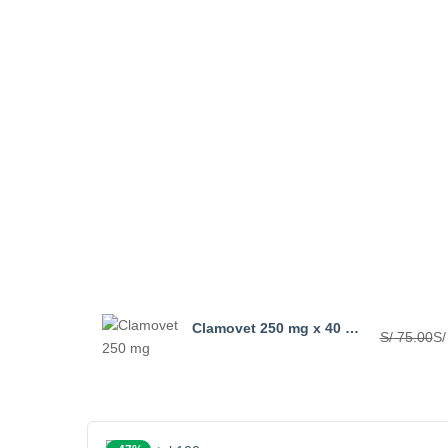
Clamovet 250 mg x 40 Comprimidos
S/
75.00
S/