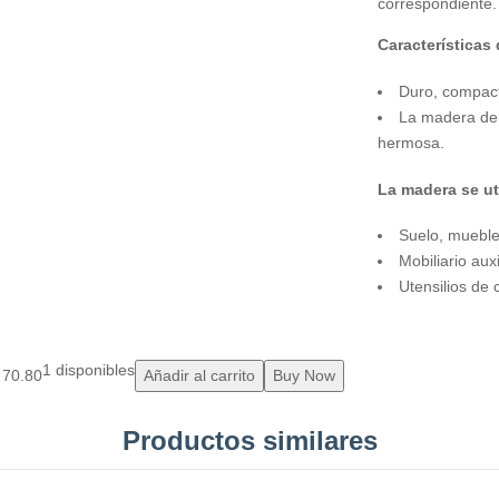
correspondiente.
Características
Duro, compact
La madera de 
hermosa.
La madera se ut
Suelo, mueble
Mobiliario aux
Utensilios de 
1 disponibles
70.80
Añadir al carrito
Buy Now
Productos similares