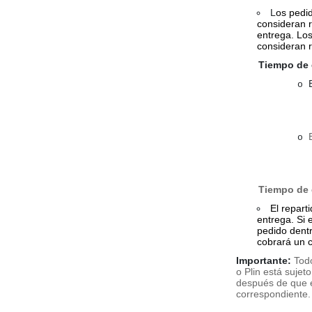
L
os pedi
consideran 
entrega. Lo
consideran r
Tiempo de 
o
o
Tiempo de 
El repart
entrega. Si e
pedido dent
cobrará un c
Importante:
Tod
o Plin está suje
después de que e
correspondiente.