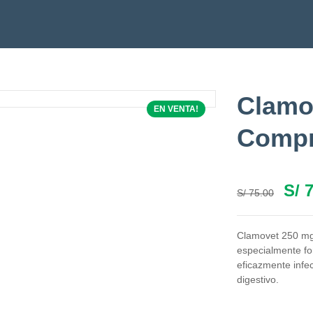
Clamo
EN VENTA!
Compr
S/
7
S/
75.00
Clamovet 250 mg 
especialmente fo
eficazmente infec
digestivo.