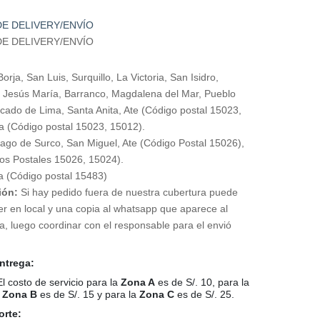
E DELIVERY/ENVÍO
E DELIVERY/ENVÍO
rja, San Luis, Surquillo, La Victoria, San Isidro,
e, Jesús María, Barranco, Magdalena del Mar, Pueblo
rcado de Lima, Santa Anita, Ate (Código postal 15023,
a (Código postal 15023, 15012).
ago de Surco, San Miguel, Ate (Código Postal 15026),
os Postales 15026, 15024).
 (Código postal 15483)
ión:
Si hay pedido fuera de nuestra cubertura puede
er en local y una copia al whatsapp que aparece al
ra, luego coordinar con el responsable para el envió
entrega:
El costo de servicio para la
Zona A
es de S/. 10, para la
Zona B
es de S/. 15 y para la
Zona C
es de S/. 25.
orte: