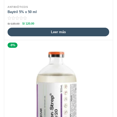
ANTIBIÓTICOS
Baytril 5% x 50 ml
S/
120.00
S/
135.00
Leer más
-9%