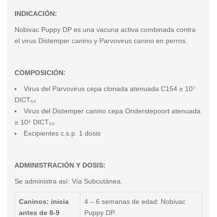
INDICACIÓN:
Nobivac Puppy DP es una vacuna activa combinada contra
el virus Distemper canino y Parvovirus canino en perros.
COMPOSICIÓN:
Virus del Parvovirus cepa clonada atenuada C154 ≥ 10⁷
DICT₅₀
Virus del Distemper canino cepa Onderstepoort atenuada
≥ 10⁵ DICT₅₀
Excipientes c.s.p. 1 dosis
ADMINISTRACIÓN Y DOSIS:
Se administra así: Vía Subcutánea.
Caninos: inicia
4 – 6 semanas de edad: Nobivac
antes de 8-9
Puppy DP.