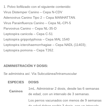
Polvo liofilizado con el siguiente contenido:
Virus Distemper Canino – Cepa N-CDV
Adenovirus Canino Tipo 2 – Cepa MANHATTAN.
Virus Parainfluenza Canino – Cepa NL-CPI-5
Parvovirus Canino – Cepa NL-35-D
Leptospira canicola – Cepa C-51
Leptospira grippotyphosa – Cepa MAL 1540
Leptospira icterohaemorrhagiae – Cepa NADL (11403);
Leptospira pomona – Cepa T262.
ADMINISTRACIÓN Y DOSIS:
Se administra así: Vía Subcutánea/Intramuscular
ESPECIES
DOSIS
1mL. Administrar 2 dosis, desde las 6 semanas
Caninos
de edad, con un intervalo de 3 semanas.
Los perros vacunados con menos de 9 semanas
de edad deben recibir 3 dosis, con un intervalo