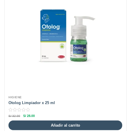
HIGIENE
Otolog Limpiador x 25 ml
S/
28.00
S/
32.00
Añadir al carrito